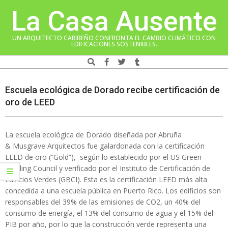
Skip
La Casa Ausente
to
content
UN ARQUITECTO CARIBEÑO CONFRONTA EL CAMBIO CLIMÁTICO CON
EDIFICACIONES SOSTENIBLES.
Search
Navigation
Menu
Escuela ecológica de Dorado recibe certificación de
oro de LEED
La escuela ecológica de Dorado diseñada por Abruña
& Musgrave Arquitectos fue galardonada con la certificación
LEED de oro (“Gold”), según lo establecido por el US Green
Building Council y verificado por el Instituto de Certificación de
Edificios Verdes (GBCI). Esta es la certificación LEED más alta
concedida a una escuela pública en Puerto Rico. Los edificios son
responsables del 39% de las emisiones de CO2, un 40% del
consumo de energía, el 13% del consumo de agua y el 15% del
PIB por año, por lo que la construcción verde representa una