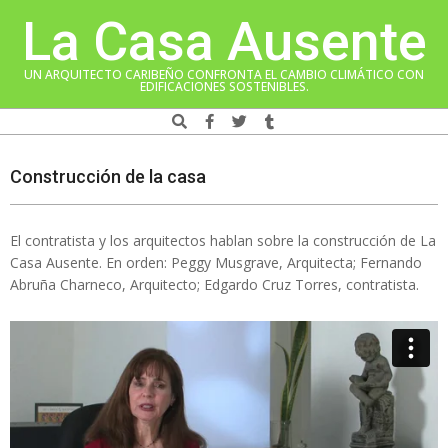
Skip
La Casa Ausente
to
content
UN ARQUITECTO CARIBEÑO CONFRONTA EL CAMBIO CLIMÁTICO CON
EDIFICACIONES SOSTENIBLES.
Search
Navigation
Menu
Construcción de la casa
El contratista y los arquitectos hablan sobre la construcción de La
Casa Ausente. En orden: Peggy Musgrave, Arquitecta; Fernando
Abruña Charneco, Arquitecto; Edgardo Cruz Torres, contratista.